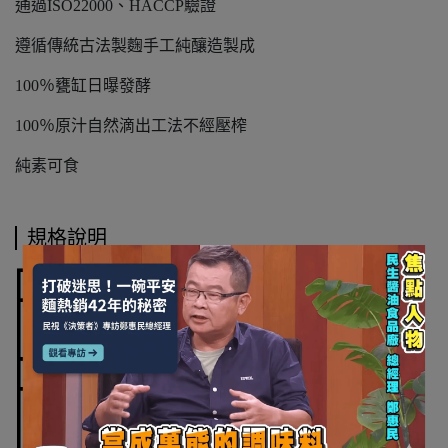
通過ISO22000、HACCP驗證
遵循傳統古法製麴手工純釀造製成
100％甕缸日曝發酵
100％原汁自然滴出工法不經壓榨
純素可食
規格說明