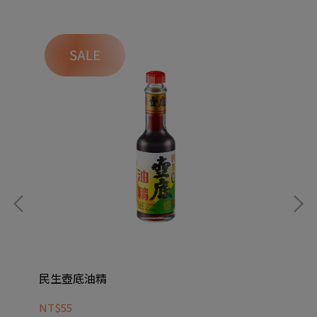
民生壺底油精
民
NT$55
NT