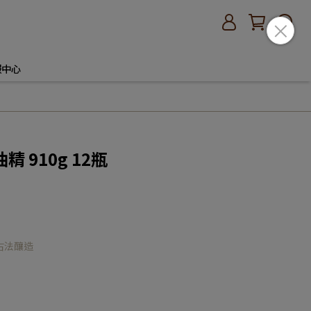
服中心
 910g 12瓶
古法釀造