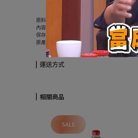
原料：水、青仁黑豆、食鹽、砂糖、酒精、酵母
內容量：910g
保存期限：兩年
原產地：台灣
運送方式
相關商品