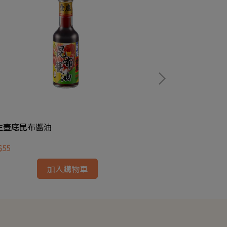
生壺底昆布醬油
民生黑豆瓣醬
$55
NT$90
加入購物車