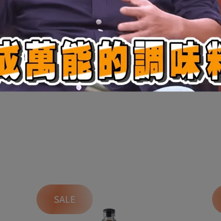
抽出物、甘草萃(甜味劑)