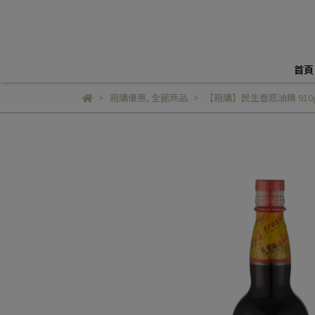
首頁
箱購優惠
,
全館商品
【箱購】民生壺底油精 910g