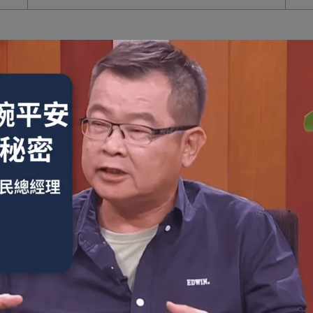
的滋味。
將黑豆與食鹽水經古法製麴後置入甕缸，日曝4～6個月，歷經一
滴都濃郁芳香、甘醇回甘，是經典古早味的代表之作
、沾食皆適宜