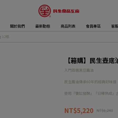
關於我們
最新動態
商品列表
會員專區
客
 12瓶
【箱購】民生壺底油精
入門首選黑豆醬油
民生醬油傳承60年的經典好味道
使用『甕缸發酵』『日曝熟成』
NT$5,220
NT$6,240