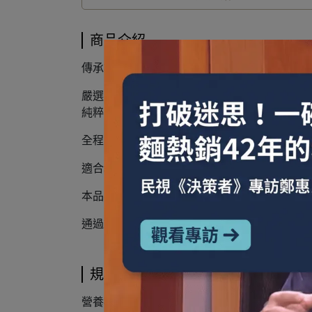
商品介紹
傳承數載不變的經典好味道，勾起記憶中家中
嚴選青仁黑豆，遵循古法「甕缸日曝發酵」，
純粹的「壺底油精」。
全程不經壓榨，只保留100%原汁原味，每一
適合料理：拌麵、拌青菜、煮湯、滷肉、炒菜
本品不含防腐劑、不加人工醬色、不加糖精
通過ISO22000、HACCP驗證
規格說明
營養標示 (910g)