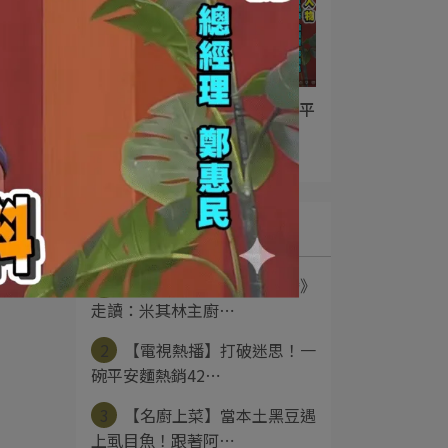
【電視熱播】打破迷思！一碗平
安麵熱銷42年的美味秘密
2026-06-02
最新文章
1
【專題企劃】《料理台灣》
走讀：米其林主廚⋯
2
【電視熱播】打破迷思！一
碗平安麵熱銷42⋯
3
【名廚上菜】當本土黑豆遇
上虱目魚！跟著阿⋯