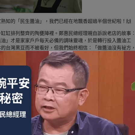
熟知的「民生醬油」，我們已經在地飄香超過半個世紀啦！🙌
一缸缸排列整齊的陶甕陣裡。鄭惠民總經理親自訴說老店的故事
醬油」才是家家戶戶每天必備的調味靈魂，於是轉行投入醬油工
本的台灣黑豆而不被看好，但我們始終相信：「做醬油沒有祕方
統發酵？
的幕後花絮
