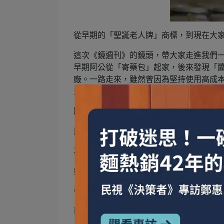
從早期的「聖誕老人牌」商標，到現在大家
這次《鏡週刊》的鏡頭，帶大家走進我們
早期阿公從「寄藥包」起家，後來發現「
廠。一路走來，雖然曾因為堅持使用高成
只有貨真價實。」
跟著影片一起看：
民生醬油從零到有的珍貴歷史畫面
為什麼堅持不用速成水解，只用耗時的傳
鄭總經理親自下田，與台灣農民契作黑豆
👇 點擊影片，看見民生醬油最真實的初心 
觀看《鏡週刊》精彩影音