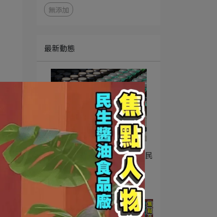
無添加
最新動態
：
，
【專題企劃】《料理台灣》走
讀：米其林主廚也著迷！解開民
生壺底油的風味密碼
2026-06-04