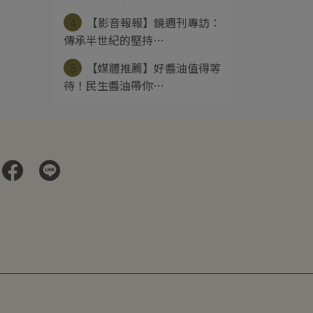
4
【影音報報】鏡週刊專訪：
傳承半世紀的堅持⋯
5
【媒體推薦】好醬油值得等
待！民生醬油帶你⋯